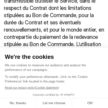
transmissible d’utiliser le Service, dans le 
respect du Contrat dont les limitations 
stipulées au Bon de Commande, pour la 
durée du Contrat et ses éventuels 
renouvellements, et pour le monde entier, en 
contrepartie du paiement de la redevance 
stipulée au Bon de Commande. L’utilisation 
du Service s’entend de son utilisation par les 
Utilisateurs désignés par le Client et le cas 
échéant ses Bénéficiaires, dans le cadre de 
ses besoins internes, aux fins de 
chargement et de traitement des Données.
En conséquence, toute autre utilisation du 
Service, non expressément autorisée par H 
Company, est interdite. A ce titre, le Client 