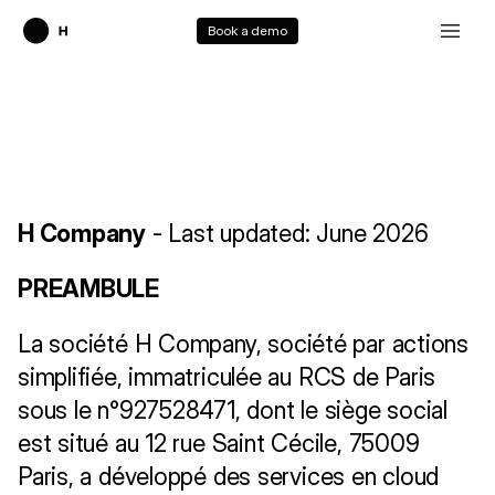
Book a demo
C
O
N
D
I
T
I
O
N
S
G
É
N
É
R
A
L
E
S
E
R
V
I
C
E
S
H
C
O
M
P
A
N
Y
H Company
 - Last updated: June 2026
PREAMBULE
La société H Company, société par actions 
simplifiée, immatriculée au RCS de Paris 
sous le n°927528471, dont le siège social 
est situé au 12 rue Saint Cécile, 75009 
Paris, a développé des services en cloud 